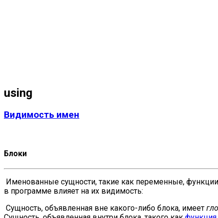
using
Видимость имен
Блоки
Именованные сущности, такие как переменные, функции
в программе влияет на их видимость:
Сущность, объявленная вне какого-либо блока, имеет
гл
Сущность, объявленная внутри блока, такого как
функция