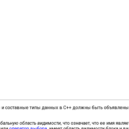
 и составные типы данных в C++ должны быть объявлены 
обальную область видимости
, что означает, что ее имя яв
или
оператор выбора
, имеет
область видимости блока
и ви