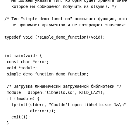
   мы должны указать тип, который будет хранить значени
   которое мы собираемся получить из dlsym(). */

/* Тип "simple_demo_function" описывает функцию, котора
   не принимает аргументов и не возвращает значения: */
typedef void (*simple_demo_function)(void);

int main(void) {

 const char *error;

 void *module;

 simple_demo_function demo_function;

 /* Загрузка линамически загружаемой библиотеки */

 module = dlopen("libhello.so", RTLD_LAZY);

 if (!module) {

   fprintf(stderr, "Couldn't open libhello.so: %s\n",

           dlerror());

   exit(1);

 }
