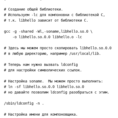
# Создание общей библиотеки.

# Используем -lc для компоновки с библиотекой C,

# т.к. libhello зависит от библиотеки C.

gcc -g -shared -Wl,-soname,libhello.so.0 \

    -o libhello.so.0.0 libhello.o -lc

# Здесь мы можем просто скопировать libhello.so.0.0

# в любую директорию, например /usr/local/lib.

# Теперь нам нужно вызвать ldconfig

# для настройки символических ссылок.

# Настройка soname.  Мы можем просто выполнить:

# ln -sf libhello.so.0.0 libhello.so.0

# но давайте позволим ldconfig разобраться с этим.

/sbin/ldconfig -n .

# Настройка имени для компоновщика.
