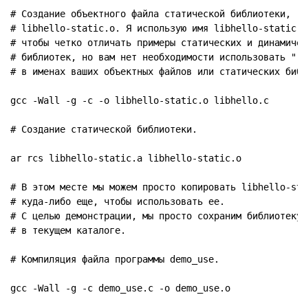
# Создание объектного файла статической библиотеки,

# libhello-static.o. Я использую имя libhello-static,

# чтобы четко отличать примеры статических и динамическ
# библиотек, но вам нет необходимости использовать "-st
# в именах ваших объектных файлов или статических библи
gcc -Wall -g -c -o libhello-static.o libhello.c

# Создание статической библиотеки.

ar rcs libhello-static.a libhello-static.o

# В этом месте мы можем просто копировать libhello-stat
# куда-либо еще, чтобы использовать ее.

# С целью демонстрации, мы просто сохраним библиотеку

# в текущем каталоге.

# Компиляция файла программы demo_use.

gcc -Wall -g -c demo_use.c -o demo_use.o
