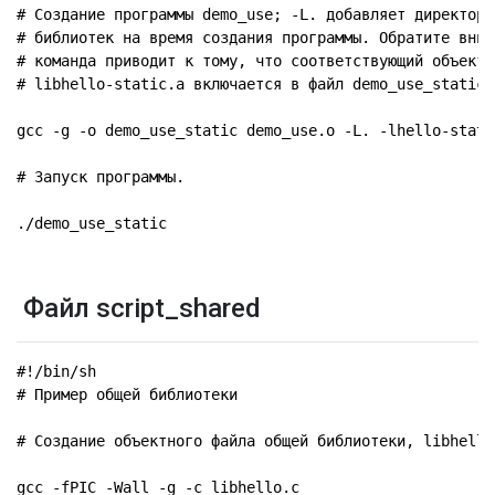
# Создание программы demo_use; -L. добавляет директори
# библиотек на время создания программы. Обратите вним
# команда приводит к тому, что соответствующий объектн
# libhello-static.a включается в файл demo_use_static.

gcc -g -o demo_use_static demo_use.o -L. -lhello-static
# Запуск программы.

./demo_use_static
Файл script_shared
#!/bin/sh

# Пример общей библиотеки

# Создание объектного файла общей библиотеки, libhello.
gcc -fPIC -Wall -g -c libhello.c
