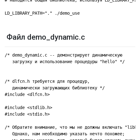
# находится общая библиотека, используя LD_LIBRARY_PATH
LD_LIBRARY_PATH="." ./demo_use
Файл demo_dynamic.c
/* demo_dynamic.c -- демонстрирует динамическую

   загрузку и использование процедуры "hello" */

/* dlfcn.h требуется для процедур,

   динамически загружающих библиотеку */

#include <dlfcn.h>

#include <stdlib.h>

#include <stdio.h>

/* Обратите внимание, что мы не должны включать "libhel
   Однако, нам необходимо указать нечто похожее;
