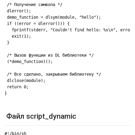
 /* Получение символа */

 dlerror();

 demo_function = dlsym(module, "hello");

 if ((error = dlerror())) {

   fprintf(stderr, "Couldn't find hello: %s\n", error);
   exit(1);

 }

 /* Вызов функции из DL библиотеки */

 (*demo_function)();

 /* Все сделано, закрываем библиотеку */

 dlclose(module);

 return 0;

}
Файл script_dynamic
#!/bin/sh
