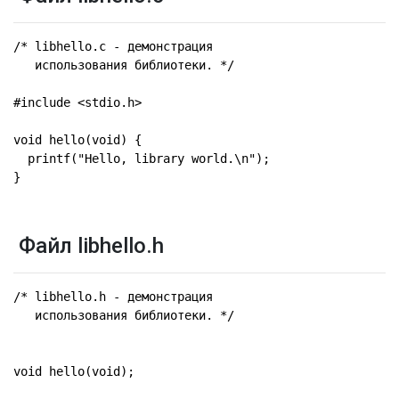
/* libhello.c - демонстрация 

   использования библиотеки. */

#include <stdio.h>

void hello(void) {

  printf("Hello, library world.\n");

}
Файл libhello.h
/* libhello.h - демонстрация

   использования библиотеки. */

void hello(void);