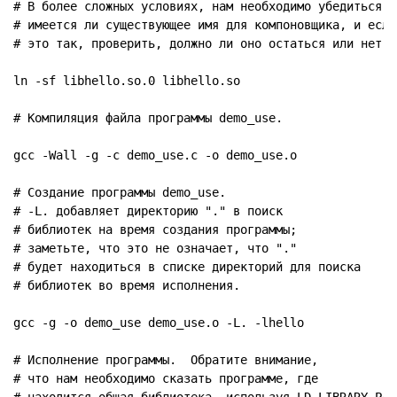
# В более сложных условиях, нам необходимо убедиться,

# имеется ли существующее имя для компоновщика, и если

# это так, проверить, должно ли оно остаться или нет.

ln -sf libhello.so.0 libhello.so

# Компиляция файла программы demo_use.

gcc -Wall -g -c demo_use.c -o demo_use.o

# Создание программы demo_use.

# -L. добавляет директорию "." в поиск

# библиотек на время создания программы;

# заметьте, что это не означает, что "."

# будет находиться в списке директорий для поиска

# библиотек во время исполнения.

gcc -g -o demo_use demo_use.o -L. -lhello

# Исполнение программы.  Обратите внимание, 

# что нам необходимо сказать программе, где
