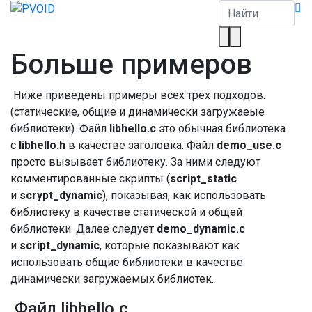
Больше примеров
Ниже приведены примеры всех трех подходов.
(статические, общие и динамически загружаеые
библиотеки). Файл
libhello.c
это обычная библиотека
с
libhello.h
в качестве заголовка. Файл
demo_use.c
просто вызывает библиотеку. За ними следуют
комментированные скрипты (
script_static
и
scrypt_dynamic
), показывая, как использовать
библиотеку в качестве статической и общей
библиотеки. Далее следует
demo_dynamic.c
и
script_dynamic
, которые показывают как
использовать общие библиотеки в качестве
динамически загружаемых библиотек.
Файл libhello.c