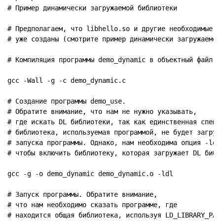
# Пример динамически загружаемой библиотеки

# Предполагаем, что libhello.so и другие необходимые фа
# уже созданы (смотрите пример динамически загружаемой
# Компиляция программы demo_dynamic в объектный файл.

gcc -Wall -g -c demo_dynamic.c

# Создание программы demo_use.

# Обратите внимание, что нам не нужно указывать,

# где искать DL библиотеки, так как единственная специа
# библиотека, используемая программой, не будет загруже
# запуска программы. Однако, нам необходима опция -ldl,
# чтобы включить библиотеку, которая загружает DL библи
gcc -g -o demo_dynamic demo_dynamic.o -ldl

# Запуск программы. Обратите внимание,

# что нам необходимо сказать программе, где

# находится общая библиотека, используя LD_LIBRARY_PATH