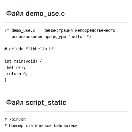
Файл demo_use.c
/* demo_use.c -- демонстрация непосредственного

   использования процедуры "hello" */

#include "libhello.h"

int main(void) {

 hello();

 return 0;

}
Файл script_static
#!/bin/sh

# Пример статической библиотеки
