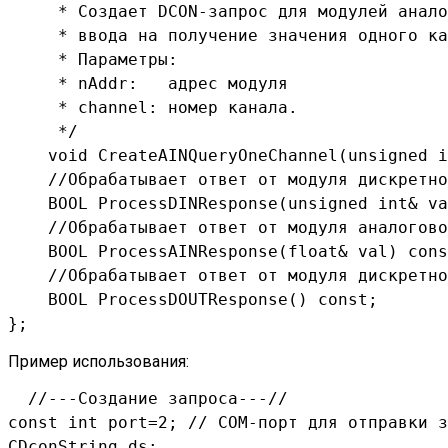
     * Создает DCON-запрос для модулей анало
     * ввода на получение значения одного ка
     * Параметры:

     * nAddr:   адрес модуля

     * channel: номер канала.

     */

    void CreateAINQueryOneChannel(unsigned i
    //Обрабатывает ответ от модуля дискретно
    BOOL ProcessDINResponse(unsigned int& va
    //Обрабатывает ответ от модуля аналогово
    BOOL ProcessAINResponse(float& val) cons
    //Обрабатывает ответ от модуля дискретно
    BOOL ProcessDOUTResponse() const;

};
Пример использования:
  //---Создание запроса---//

const int port=2; // COM-порт для отправки з
CDconString ds;
