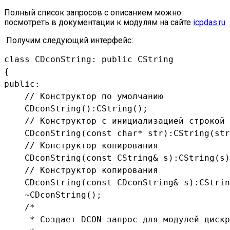
Полный список запросов с описанием можно
посмотреть в документации к модулям на сайте
icpdas.ru
Получим следующий интерфейс:
class CDconString: public CString

{

public:

    // Конструктор по умолчанию

    CDconString():CString();

    // Конструктор с инициализацией строкой

    CDconString(const char* str):CString(str
    // Конструктор копирования

    CDconString(const CString& s):CString(s)
    // Конструктор копирования

    CDconString(const CDconString& s):CStrin
    ~CDconString();

    /*

     * Создает DCON-запрос для модулей дискр