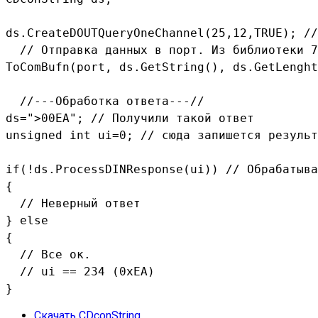
ds.CreateDOUTQueryOneChannel(25,12,TRUE); //
  // Отправка данных в порт. Из библиотеки 7
ToComBufn(port, ds.GetString(), ds.GetLenght
  //---Обработка ответа---// 

ds=">00EA"; // Получили такой ответ 

unsigned int ui=0; // сюда запишется результ
if(!ds.ProcessDINResponse(ui)) // Обрабатыва
{ 

  // Неверный ответ 

} else 

{ 

  // Все ок. 

  // ui == 234 (0xEA) 

}
Скачать CDconString