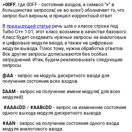
>00FF
, где 00FF - состояние входов, а символ "
>
" в
большинстве запросов( не во всех!) обозначает то, что
запрос был верным, и пришел корректный ответ.
В
предыдущей статье
речь шла о классе строки под
Turbo C++ 1.01, этот класс возьмем в качестве базового.
Класс будет создавать нужные запросы на аналоговые
и цифровые модули ввода, а также на цифровые
модули вывода. Плюс тому, нужна обработка ответов.
Все другие запросы дописываются без особых
затруднений. Итак, будем реализовывать следующие
запросы:
@AA
- запрос на модуль дискретного ввода для
получения состояния всех входов.
$AAM
- запрос на получение имени модуля( для всех
модулей).
#AAAcDD
/
#AABcDD
- запрос на изменение состояния
одного выхода модуля дискретного вывода.
#AAN
- запрос на получение состояния одного входа
модуля аналогового ввода.