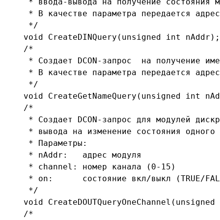
     * ввода-вывода на получение состояния м
     * В качестве параметра передается адрес
     */

    void CreateDINQuery(unsigned int nAddr);

    /*

     * Создает DCON-запрос  на получение име
     * В качестве параметра передается адрес
     */

    void CreateGetNameQuery(unsigned int nAd
    /*

     * Создает DCON-запрос для модулей дискр
     * вывода на изменение состояния одного 
     * Параметры:

     * nAddr:   адрес модуля

     * channel: номер канала (0-15)

     * on:      состояние вкл/выкл (TRUE/FAL
     */

    void CreateDOUTQueryOneChannel(unsigned 
    /*
